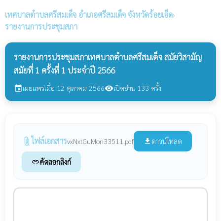
เทศบาลตำบลศรีสมเด็จ
อำเภอศรีสมเด็จ จังหวัดร้อยเอ็ด
›
รายงานการประชุมสภา
รายงานการประชุมสภาเทศบาลตำบลศรีสมเด็จ สมัยวิสามัญ
สมัยที่ 1 ครั้งที่ 1 ประจำปี 2566
เผยแพร่เมื่อ 12 ตุลาคม 2566
เปิดอ่าน 133 ครั้ง
event
visibility
ไฟล์เอกสาร
attach_file
ดาวน์โหลด
vxNxtGuMon33511.pdf
file_download
คัดลอกลิงก์
link