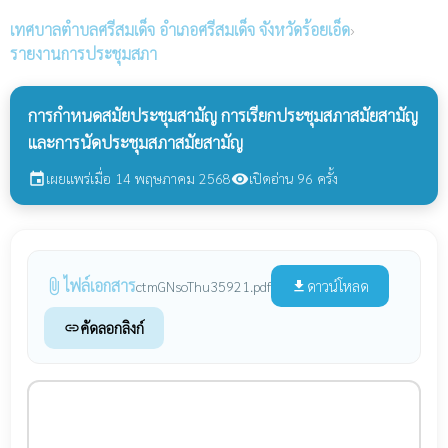
เทศบาลตำบลศรีสมเด็จ
อำเภอศรีสมเด็จ จังหวัดร้อยเอ็ด
›
รายงานการประชุมสภา
การกำหนดสมัยประชุมสามัญ การเรียกประชุมสภาสมัยสามัญ
และการนัดประชุมสภาสมัยสามัญ
เผยแพร่เมื่อ 14 พฤษภาคม 2568
เปิดอ่าน 96 ครั้ง
event
visibility
ไฟล์เอกสาร
attach_file
ดาวน์โหลด
ctmGNsoThu35921.pdf
file_download
คัดลอกลิงก์
link