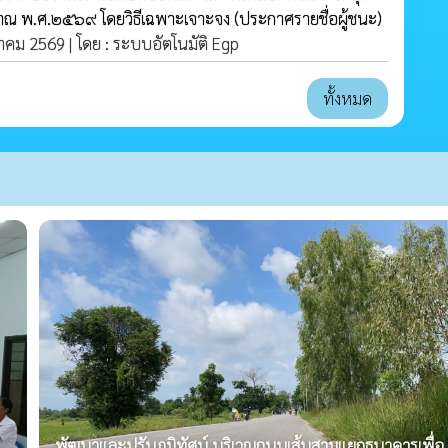
ณ พ.ศ.๒๕๖๙ โดยวิธีเฉพาะเจาะจง
(ประกาศรายชื่อผู้ชนะ)
ฎาคม 2569 | โดย : ระบบอัตโนมัติ Egp
ทั้งหมด
พัฒนาและปรับภูมิทัศน์ บริเวณถนนเส้นสามแยกธนาคารเพื่อ