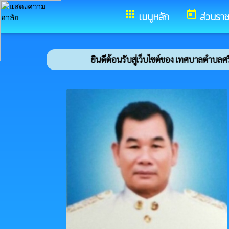
อำเภอศรีสมเด็จ จังหวัดร้อยเอ็ด
apps
today
เมนูหลัก
ส่วนรา
ยินดีต้อนรับสู่เว็บไซต์ของ เทศบาลตำบลศรีสมเด็