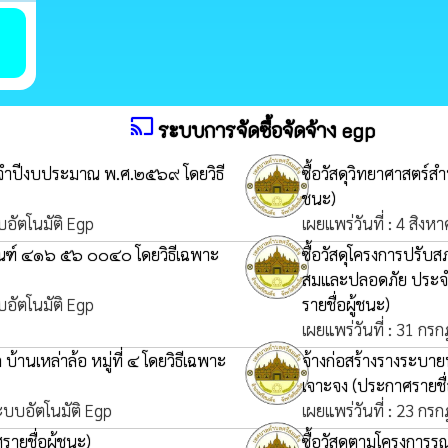
cast
ระบบการจัดซื้อจัดจ้าง egp
ะจำปีงบประมาณ พ.ศ.๒๕๖๙ โดยวิธี
ซื้อวัสดุวิทยาศาสตร์
ชนะ)
บอัตโนมัติ Egp
เผยแพร่วันที่ : 4 สิง
ภัณฑ์ ๔๑๖ ๕๖ ๐๐๔๐ โดยวิธีเฉพาะ
ซื้อวัสดุโครงการปรั
สมและปลอดภัย ประจ
บอัตโนมัติ Egp
รายชื่อผู้ชนะ)
เผยแพร่วันที่ : 31 กร
้านเหล่าล้อ หมู่ที่ ๔ โดยวิธีเฉพาะ
จ้างก่อสร้างรางระบายน
เจาะจง
(ประกาศรายชื่
ระบบอัตโนมัติ Egp
เผยแพร่วันที่ : 23 กร
ายชื่อผู้ชนะ)
ซื้อวัสดุตามโครงการร