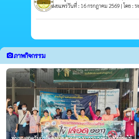
เผยแพร่วันที่ : 16 กรกฎาคม 2569 | โดย : 
ภาพกิจกรรม
camera_alt
พ่นหมอกควันกำจัดยุงลาย ตามโครงการรณรงค์ป้องกันโรคไข้