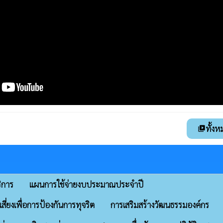
ทั้งห
video_library
ิการ
แผนการใช้จ่ายงบประมาณประจำปี
ี่ยงเพื่อการป้องกันการทุจริต
การเสริมสร้างวัฒนธรรมองค์กร