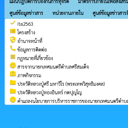
แผนปฏิบัติการป้องกันการทุจริต
มาตรการภายในเพื่อส่งเสริ
ศูนย์ข้อมูลข่าวสาร
หน่วยงานภายใน
ศูนย์ข้อมูลข่าวสารอ
check
ita2563
view_list
โครงสร้าง
security
อำนาจหน้าที่
call
ข้อมูลการติดต่อ
view_headline
กฏหมายที่เกี่ยวข้อง
check_circle
สารจากนายกเทศมนตรีตำบลศรีสมเด็จ
camera_alt
ภาพกิจกรรม
folder
ประวัติหลวงปู่ศรี มหาวีโร (พระเทพวิสุทธิมงคล)
folder
ประวัติหลวงปู่ทองอินทร์ กตปุญโญ
info
คำแถลงนโยบายการบริหารราชการของนายกเทศมนตรีตำบลศ