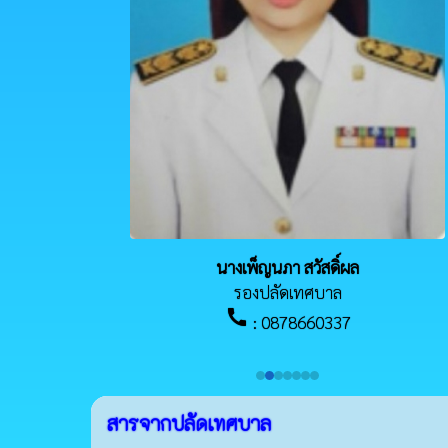
นางเพ็ญนภา สวัสดิ์ผล
รองปลัดเทศบาล
call
: 0878660337
สารจากปลัดเทศบาล