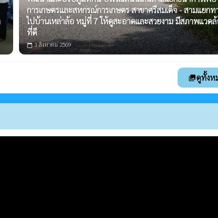
การเกษตรและสหกรณ์การเกษตร สาขาศรีสมเด็จ - สามแยกท
ำ
ไปบ้านเหล่าล้อ หมู่ที่ 7 ให้ดูสะอาดและสวยงาม มีสภาพแวดล
ที่ดี
3 สิงหาคม 2569
calendar_today
ดูทั้ง
photo_library