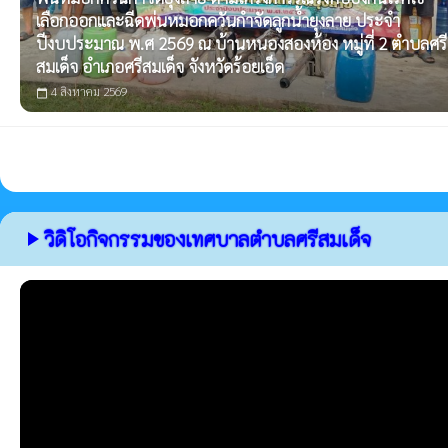
เลือกออกและฉีดพ่นหมอกควันกำจัดลูกน้ำยุงลาย ประจำ
ปีงบประมาณ พ.ศ 2569 ณ บ้านหนองสองห้อง หมู่ที่ 2 ตำบลศรี
สมเด็จ อำเภอศรีสมเด็จ จังหวัดร้อยเอ็ด
4 สิงหาคม 2569
calendar_today
วิดิโอกิจกรรมของเทศบาลตำบลศรีสมเด็จ
play_arrow