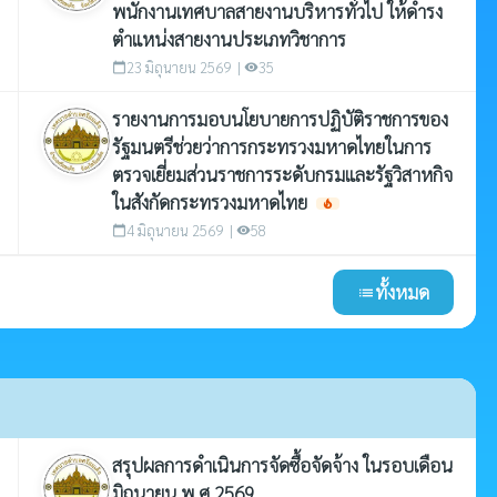
พนักงานเทศบาลสายงานบริหารทั่วไป ให้ดำรง
ตำแหน่งสายงานประเภทวิชาการ
23 มิถุนายน 2569 |
35
calendar_today
visibility
รายงานการมอบนโยบายการปฏิบัติราชการของ
รัฐมนตรีช่วยว่าการกระทรวงมหาดไทยในการ
ตรวจเยี่ยมส่วนราชการระดับกรมและรัฐวิสาหกิจ
ในสังกัดกระทรวงมหาดไทย
local_fire_department
4 มิถุนายน 2569 |
58
calendar_today
visibility
ทั้งหมด
list
สรุปผลการดำเนินการจัดซื้อจัดจ้าง ในรอบเดือน
มิถุนายน พ.ศ.2569