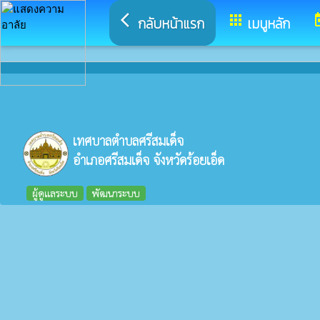
arrow_back_ios
apps
to
กลับหน้าแรก
เมนูหลัก
เทศบาลตำบลศรีสมเด็จ
อำเภอศรีสมเด็จ จังหวัดร้อยเอ็ด
ผู้ดูแลระบบ
พัฒนาระบบ